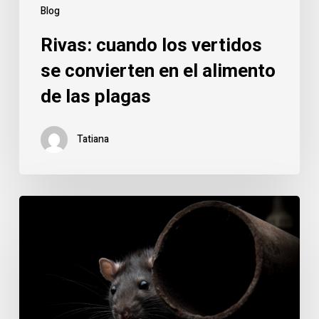
las
Blog
plagas
Rivas: cuando los vertidos
se convierten en el alimento
de las plagas
Tatiana
Rivas
bajo
la
lupa:
cómo
el