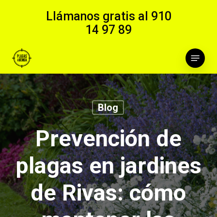
Skip
Llámanos gratis al
910
to
14 97 89
main
content
Menu
Blog
Prevención de
plagas en jardines
de Rivas: cómo