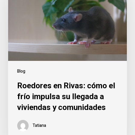
Rivas:
cómo
el
frío
impulsa
su
llegada
a
viviendas
Blog
y
Roedores en Rivas: cómo el
comunidades
frío impulsa su llegada a
viviendas y comunidades
Tatiana