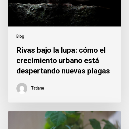
crecimiento
urbano
está
despertando
nuevas
Blog
plagas
Rivas bajo la lupa: cómo el
crecimiento urbano está
despertando nuevas plagas
Tatiana
Roedores
en