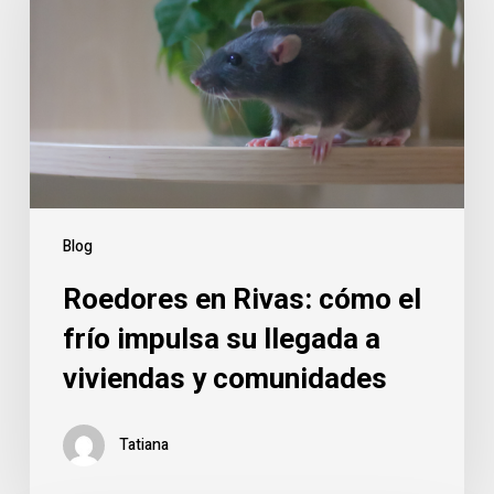
cómo
el
frío
impulsa
su
llegada
a
viviendas
Blog
y
Roedores en Rivas: cómo el
comunidades
frío impulsa su llegada a
viviendas y comunidades
Tatiana