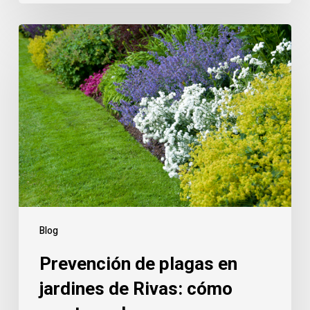
Prevención
de
plagas
en
jardines
de
Rivas:
cómo
mantener
las
zonas
Blog
comunes
Prevención de plagas en
protegidas
todo
jardines de Rivas: cómo
el