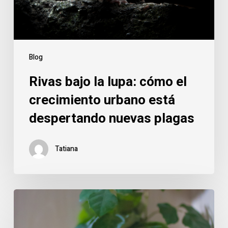
urbano
está
despertando
nuevas
Blog
plagas
Rivas bajo la lupa: cómo el
crecimiento urbano está
despertando nuevas plagas
Tatiana
Roedores
en
Rivas: