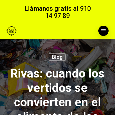
Skip
Llámanos gratis al
910
to
14 97 89
main
content
Menu
Blog
Rivas: cuando los
vertidos se
convierten en el