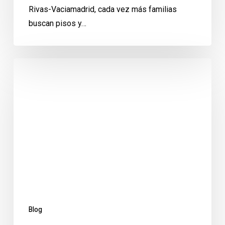
Rivas-Vaciamadrid, cada vez más familias
buscan pisos y…
Inspección
post-
verano
en
Rivas:
guía
preventiva
para
hogares
y
negocios
Blog