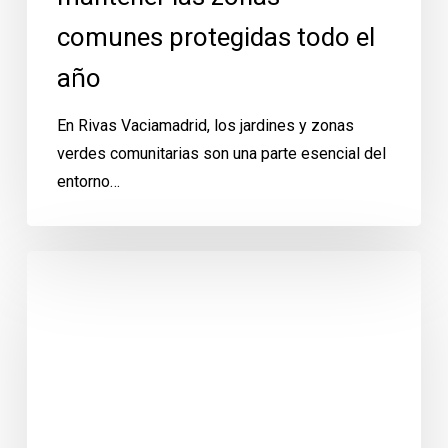
comunes protegidas todo el
año
En Rivas Vaciamadrid, los jardines y zonas
verdes comunitarias son una parte esencial del
entorno…
Plagas
tras
la
lluvia
en
Rivas:
cómo