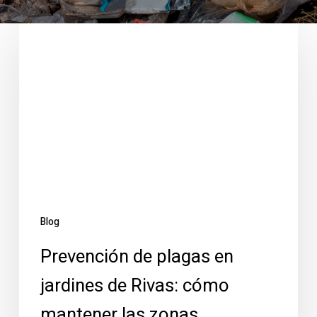
Prevención
de
plagas
en
jardines
de
Rivas:
cómo
mantener
las
zonas
Blog
comunes
Prevención de plagas en
protegidas
todo
jardines de Rivas: cómo
el
mantener las zonas
año