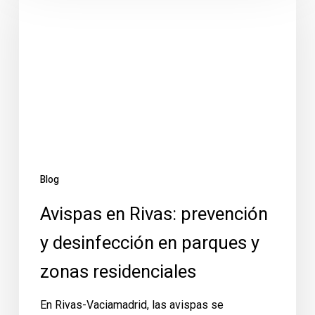
Rivas:
prevención
y
desinfección
en
parques
y
zonas
residenciales
Blog
Avispas en Rivas: prevención
y desinfección en parques y
zonas residenciales
En Rivas-Vaciamadrid, las avispas se