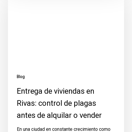
viviendas
en
Rivas:
control
de
plagas
antes
de
alquilar
Blog
o
Entrega de viviendas en
vender
Rivas: control de plagas
antes de alquilar o vender
En una ciudad en constante crecimiento como