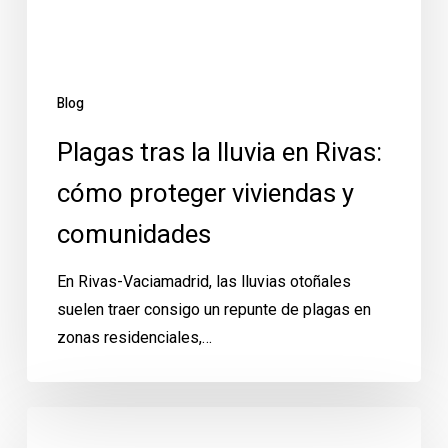
proteger
viviendas
y
comunidades
Blog
Plagas tras la lluvia en Rivas:
cómo proteger viviendas y
comunidades
En Rivas-Vaciamadrid, las lluvias otoñales
suelen traer consigo un repunte de plagas en
zonas residenciales,…
Entrega
de