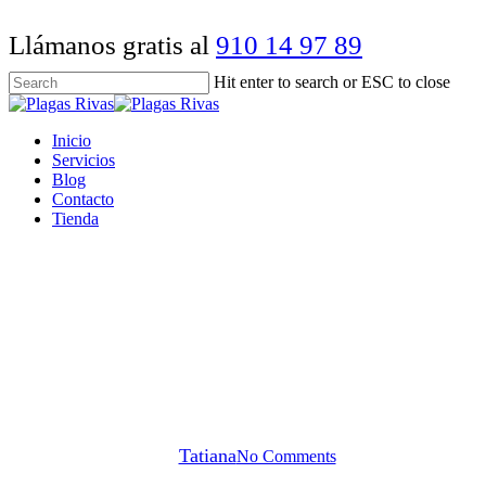
Skip
to
Llámanos gratis al
910 14 97 89
main
content
Hit enter to search or ESC to close
Close
Search
Menu
Inicio
Servicios
Blog
Contacto
Tienda
Blog
¿Araña violinista en Rivas?
Esto es lo que necesitas saber
para proteger tu hogar
By
Tatiana
No Comments