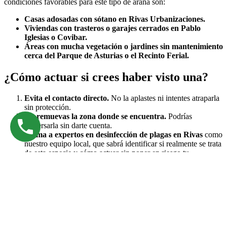
condiciones favorables para este tipo de araña son:
Casas adosadas con sótano en Rivas Urbanizaciones.
Viviendas con trasteros o garajes cerrados en Pablo
Iglesias o Covibar.
Áreas con mucha vegetación o jardines sin mantenimiento
cerca del Parque de Asturias o el Recinto Ferial.
¿Cómo actuar si crees haber visto una?
Evita el contacto directo.
No la aplastes ni intentes atraparla
sin protección.
No remuevas la zona donde se encuentra.
Podrías
dispersarla sin darte cuenta.
Llama a expertos en desinfección de plagas en Rivas
como
nuestro equipo local, que sabrá identificar si realmente se trata
de esta especie y cómo actuar sin poner en riesgo tu
seguridad.
Consejos de prevención para hogares en
Rivas
Para evitar que estos arácnidos encuentren cobijo en tu vivienda: